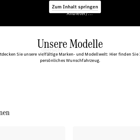
Zum Inhalt springen
Anbieter/Datenschutz
Unsere Modelle
Anbieter/Datenschutz
Übersicht
tdecken Sie unsere vielfältige Marken- und Modellwelt: Hier finden Sie 
persönliches Wunschfahrzeug.
Startseite
Kontakt
nen
Standortsuche