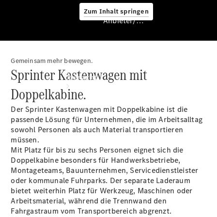
Zum Inhalt springen
Anbieter/Datenschutz
Gemeinsam mehr bewegen.
Anbieter/Datenschutz
Sprinter Kastenwagen mit
Übersicht
Doppelkabine.
Der Sprinter Kastenwagen mit Doppelkabine ist die
passende Lösung für Unternehmen, die im Arbeitsalltag
sowohl Personen als auch Material transportieren
müssen.
Mit Platz für bis zu sechs Personen eignet sich die
Startseite
Doppelkabine besonders für Handwerksbetriebe,
Kontakt
Montageteams, Bauunternehmen, Servicedienstleister
Beratung
oder kommunale Fuhrparks. Der separate Laderaum
vereinbaren
bietet weiterhin Platz für Werkzeug, Maschinen oder
Servicetermin
Arbeitsmaterial, während die Trennwand den
buchen
Fahrgastraum vom Transportbereich abgrenzt.
Probefahrt