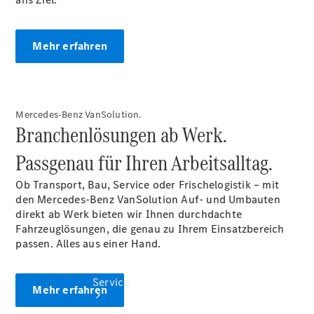
Probefahrt
Junge
Sterne
Mehr erfahren
Transporter
Gebrauchtwagensuche
Leasing &
Finanzierung
Online
Mercedes-Benz VanSolution.
Store
Branchenlösungen ab Werk.
Konfigurator
Passgenau für Ihren Arbeitsalltag.
Ob Transport, Bau, Service oder Frischelogistik – mit
den Mercedes-Benz VanSolution Auf- und Umbauten
direkt ab Werk bieten wir Ihnen durchdachte
Fahrzeuglösungen, die genau zu Ihrem Einsatzbereich
passen. Alles aus einer Hand.
Service
Mehr erfahren