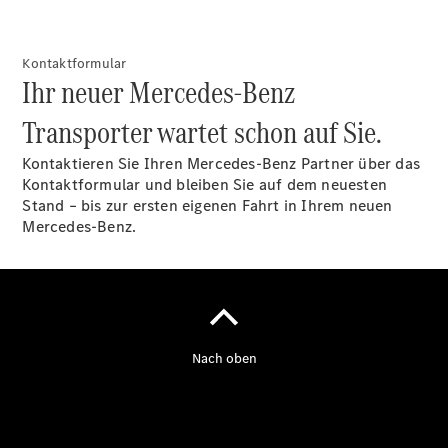
Kontaktformular
Ihr neuer Mercedes-Benz
Übersicht
Transporter wartet schon auf Sie.
Service &
Zubehör
Kontaktieren Sie Ihren Mercedes-Benz Partner über das
Transporter-
Kontaktformular und bleiben Sie auf dem neuesten
Services
Stand – bis zur ersten eigenen Fahrt in Ihrem neuen
Individuelle
Mercedes-Benz.
Beratung
Mobilitätslösungen
Intelligente
Fahrzeugsteuerung
Mercedes-
Benz
Qualität
Servicetermin
vereinbaren