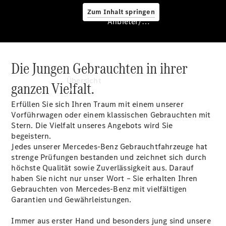
Zum Inhalt springen
Anbieter/Datenschutz
Die Jungen Gebrauchten in ihrer
Anbieter/Datenschutz
Übersicht
ganzen Vielfalt.
Erfüllen Sie sich Ihren Traum mit einem unserer
Vorführwagen oder einem klassischen Gebrauchten mit
Stern. Die Vielfalt unseres Angebots wird Sie
begeistern.
Jedes unserer Mercedes-Benz Gebrauchtfahrzeuge hat
strenge Prüfungen bestanden und zeichnet sich durch
Startseite
höchste Qualität sowie Zuverlässigkeit aus. Darauf
Kontakt
haben Sie nicht nur unser Wort – Sie erhalten Ihren
Beratung
Gebrauchten von Mercedes-Benz mit vielfältigen
vereinbaren
Garantien und Gewährleistungen.
Servicetermin
buchen
Immer aus erster Hand und besonders jung sind unsere
Probefahrt