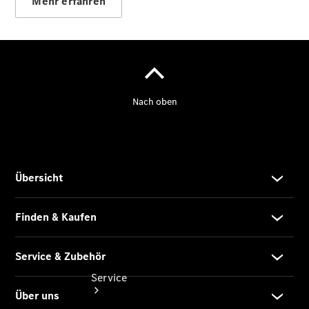
Mehr erfahren
Probefahrt
Junge
Sterne
Transporter
Gebrauchtwagensuche
Leasing &
Finanzierung
Online
Store
Konfigurator
Service