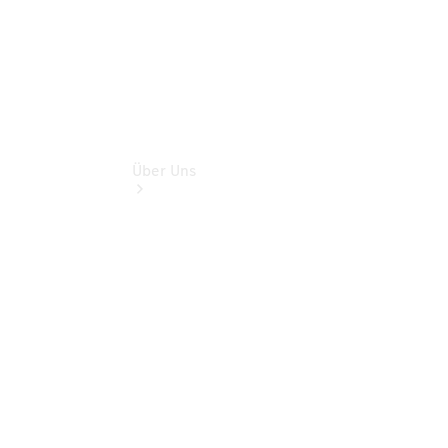
Über Uns
Kontakt
Unser Team