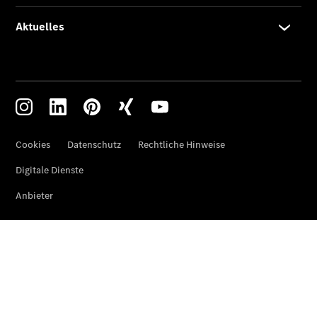
Übersicht
Service &
Zubehör
Transporter-
Services
Individuelle
Beratung
Mobilitätslösungen
Intelligente
Fahrzeugsteuerung
Mercedes-
Benz
Qualität
Servicetermin
vereinbaren